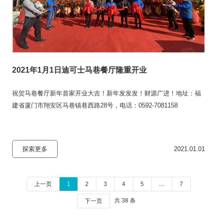
2021年1月1日迪可士马巷餐厅隆重开业
祝贺马巷餐厅新年首家开业大吉！新年发发发！财源广进！地址：福
建省厦门市翔安区马巷镇巷西路28号，电话：0592-7081158
探索更多
2021.01.01
上一页
1
2
3
4
5
…
7
共 38 条
下一页